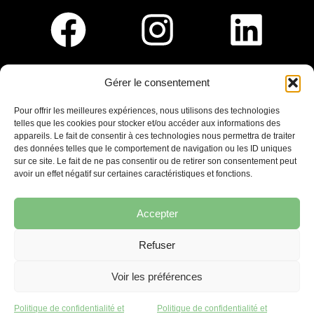
Gérer le consentement
Pour nous rejoindre :
Pour offrir les meilleures expériences, nous utilisons des technologies
telles que les cookies pour stocker et/ou accéder aux informations des
Saint-Germain-En-Laye
appareils. Le fait de consentir à ces technologies nous permettra de traiter
Ligne R2-Nord
des données telles que le comportement de navigation ou les ID uniques
Tramway T13
sur ce site. Le fait de ne pas consentir ou de retirer son consentement peut
20mins à pied du RER A
avoir un effet négatif sur certaines caractéristiques et fonctions.
Accepter
Refuser
7 place Christiane Frahier,
Saint-Germain-en-Laye
Voir les préférences
Ecrivez-nous !
Politique de confidentialité et
Politique de confidentialité et