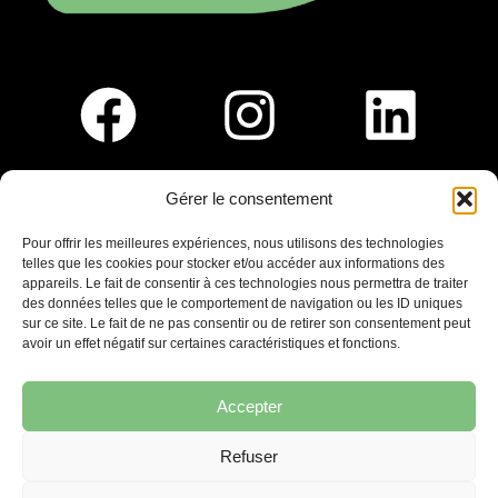
Gérer le consentement
Pour nous rejoindre :
Pour offrir les meilleures expériences, nous utilisons des technologies
telles que les cookies pour stocker et/ou accéder aux informations des
Saint-Germain-En-Laye
appareils. Le fait de consentir à ces technologies nous permettra de traiter
Ligne R2-Nord
des données telles que le comportement de navigation ou les ID uniques
Tramway T13
sur ce site. Le fait de ne pas consentir ou de retirer son consentement peut
20mins à pied du RER A
avoir un effet négatif sur certaines caractéristiques et fonctions.
Accepter
Refuser
7 place Christiane Frahier,
Saint-Germain-en-Laye