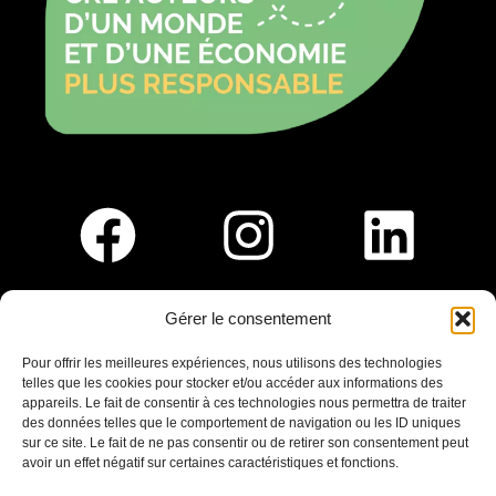
Gérer le consentement
Pour nous rejoindre :
Pour offrir les meilleures expériences, nous utilisons des technologies
telles que les cookies pour stocker et/ou accéder aux informations des
Saint-Germain-En-Laye
appareils. Le fait de consentir à ces technologies nous permettra de traiter
Ligne R2-Nord
des données telles que le comportement de navigation ou les ID uniques
Tramway T13
sur ce site. Le fait de ne pas consentir ou de retirer son consentement peut
20mins à pied du RER A
avoir un effet négatif sur certaines caractéristiques et fonctions.