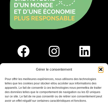
Gérer le consentement
Pour nous rejoindre :
Pour offrir les meilleures expériences, nous utilisons des technologies
telles que les cookies pour stocker et/ou accéder aux informations des
Saint-Germain-En-Laye
appareils. Le fait de consentir à ces technologies nous permettra de traiter
Ligne R2-Nord
des données telles que le comportement de navigation ou les ID uniques
Tramway T13
sur ce site. Le fait de ne pas consentir ou de retirer son consentement peut
20mins à pied du RER A
avoir un effet négatif sur certaines caractéristiques et fonctions.