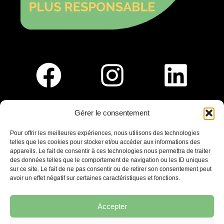
Gérer le consentement
Pour nous rejoindre :
Pour offrir les meilleures expériences, nous utilisons des technologies
telles que les cookies pour stocker et/ou accéder aux informations des
Saint-Germain-En-Laye
appareils. Le fait de consentir à ces technologies nous permettra de traiter
Ligne R2-Nord
des données telles que le comportement de navigation ou les ID uniques
Tramway T13
sur ce site. Le fait de ne pas consentir ou de retirer son consentement peut
20mins à pied du RER A
avoir un effet négatif sur certaines caractéristiques et fonctions.
Accepter