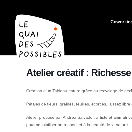
Coworkin
Atelier créatif : Richess
Création d’un Tableau nature grâce au recyclage de déc
Pétales de fleurs, graines, feuilles, écorces, laissez libr
Atelier proposé par Andréa Salvador, artiste et animatri
pour sensibiliser au respect et à la beauté de la nature.