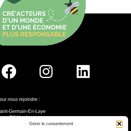
our nous rejoindre :
aint-Germain-En-Laye
igne R2-Nord
ramway T13
Gérer le consentement
0mins à pied du RER A