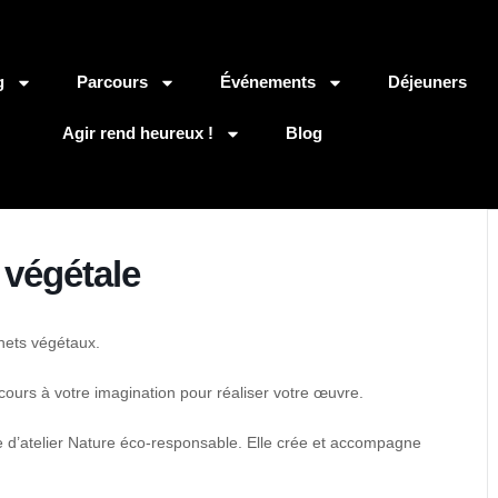
g
Parcours
Événements
Déjeuners
Agir rend heureux !
Blog
e végétale
hets végétaux.
e cours à votre imagination pour réaliser votre œuvre.
ce d’atelier Nature éco-responsable. Elle crée et accompagne