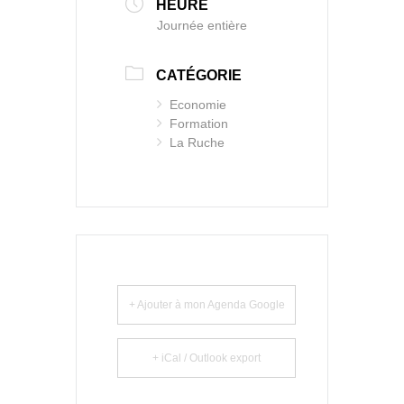
HEURE
Journée entière
CATÉGORIE
Economie
Formation
La Ruche
+ Ajouter à mon Agenda Google
+ iCal / Outlook export