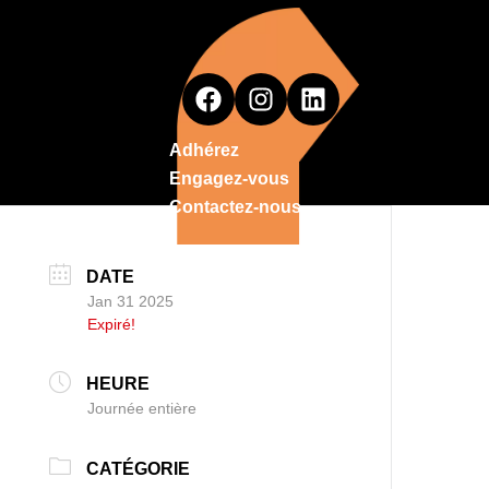
Adhérez
Engagez-vous
Contactez-nous
DATE
Jan 31 2025
Expiré!
HEURE
Journée entière
CATÉGORIE