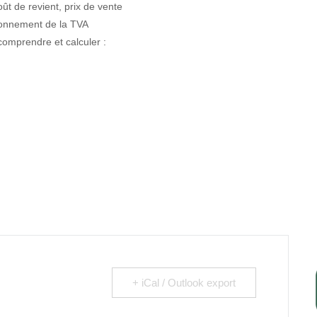
oût de revient, prix de vente
ionnement de la TVA
comprendre et calculer :
+ iCal / Outlook export