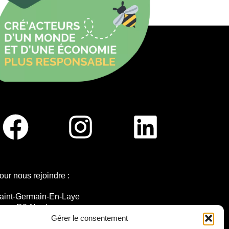
our nous rejoindre :
aint-Germain-En-Laye
igne R2-Nord
ramway T13
Gérer le consentement
0mins à pied du RER A