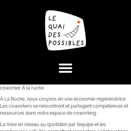
coworker À la ruche
À La Ruche, nous croyons en une économie régénératrice.
Les coworkers se rencontrent et partagent compétences et
ressources dans notre espace de coworking.
La mise en réseau au quotidien par l’équipe et les